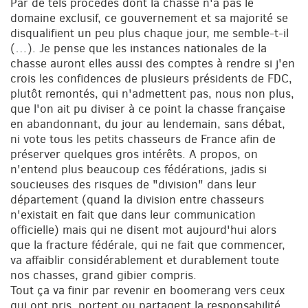
Par de tels procédés dont la chasse n'a pas le
domaine exclusif, ce gouvernement et sa majorité se
disqualifient un peu plus chaque jour, me semble-t-il
(…). Je pense que les instances nationales de la
chasse auront elles aussi des comptes à rendre si j'en
crois les confidences de plusieurs présidents de FDC,
plutôt remontés, qui n'admettent pas, nous non plus,
que l'on ait pu diviser à ce point la chasse française
en abandonnant, du jour au lendemain, sans débat,
ni vote tous les petits chasseurs de France afin de
préserver quelques gros intérêts. A propos, on
n'entend plus beaucoup ces fédérations, jadis si
soucieuses des risques de "division" dans leur
département (quand la division entre chasseurs
n'existait en fait que dans leur communication
officielle) mais qui ne disent mot aujourd'hui alors
que la fracture fédérale, qui ne fait que commencer,
va affaiblir considérablement et durablement toute
nos chasses, grand gibier compris.
Tout ça va finir par revenir en boomerang vers ceux
qui ont pris, portent ou partagent la responsabilité