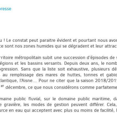
resse
u ! Le constat peut paraitre évident et pourtant nous avon
e sont nos zones humides qui se dégradent et leur attracti
rritoire métropolitain subit une succession d’épisodes d
 régions et les bassins versants. Depuis deux ans, le nomb
gression. Sans que la liste soit exhaustive, plusieurs 
s au remplissage des mares de huttes, tonnes et gabio
Atlantique, l’Aisne… Pour ne citer que la saison 2018/201
er
1
décembre, ce que nous considérons comme parfaitemen
maine public fluvial, sur le domaine public maritime, 
e gravière, les modes de gestion peuvent différer. Cela
rce en eau qui acceptent avec plus ou moins de facilité, 