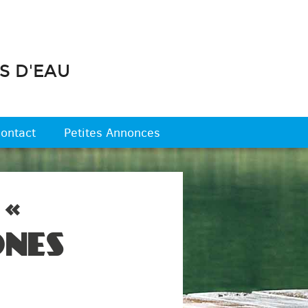
S D'EAU
ontact
Petites Annonces
 «
ONES